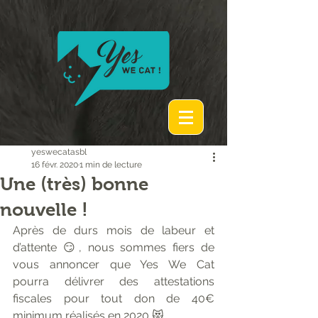
yeswecatasbl
16 févr. 2020
1 min de lecture
Une (très) bonne
nouvelle !
Après de durs mois de labeur et 
d’attente 😏, nous sommes fiers de 
vous annoncer que Yes We Cat 
pourra délivrer des attestations 
fiscales pour tout don de 40€ 
minimum réalisés en 2020 😻